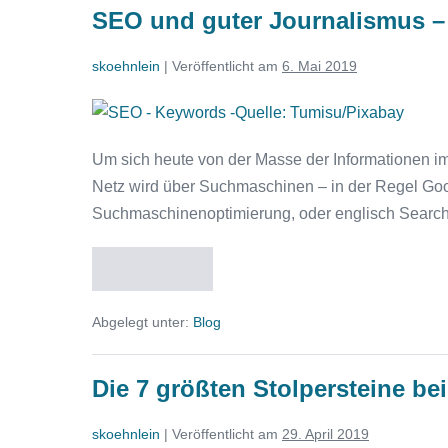
das
Überschriften
SEO und guter Journalismus –
zusammen?
Teil
2:
skoehnlein
|
Veröffentlicht am
6. Mai 2019
Überschriften
SEO
und
Um sich heute von der Masse der Informationen im I
guter
Netz wird über Suchmaschinen – in der Regel Goog
Journalismus
Suchmaschinenoptimierung, oder englisch Search
–
passt
Weiterlesen
das
SEO
und
zusammen?
guter
Abgelegt unter:
Blog
Journalismus
Folge
–
1:
passt
das
Keywords
Die 7 größten Stolpersteine be
zusammen?
Folge
1:
skoehnlein
|
Veröffentlicht am
29. April 2019
Keywords