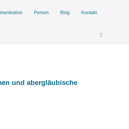
munikation
Person
Blog
Kontakt
Menü-
Schalter
men und abergläubische