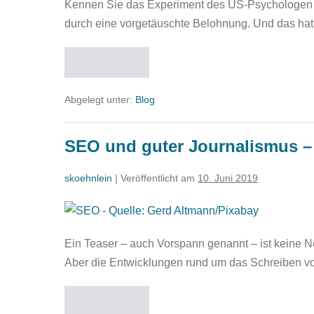
Kennen Sie das Experiment des US-Psychologen B
guter
durch eine vorgetäuschte Belohnung. Und das hat
Journalismus
–
Weiterlesen
passt
SEO
und
das
guter
Abgelegt unter:
Blog
Journalismus
zusammen?
–
Teil
passt
das
4:
SEO und guter Journalismus – 
zusammen?
Teil
Algorithmen
4:
und
skoehnlein
|
Veröffentlicht am
10. Juni 2019
Algorithmen
und
abergläubische
abergläubische
SEO
Tauben
Tauben
und
Ein Teaser – auch Vorspann genannt – ist keine N
guter
Aber die Entwicklungen rund um das Schreiben vo
Journalismus
–
Weiterlesen
passt
SEO