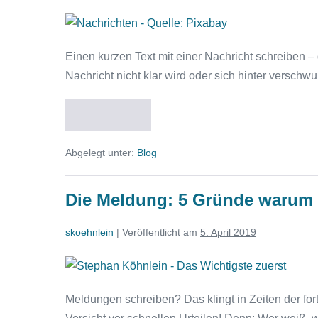
Die
7
Einen kurzen Text mit einer Nachricht schreiben –
größten
Nachricht nicht klar wird oder sich hinter verschwu
Stolpersteine
beim
Weiterlesen
Schreiben
Die
7
von
größten
Abgelegt unter:
Blog
Stolpersteine
nachrichtlichen
beim
Texten
Schreiben
von
Die Meldung: 5 Gründe warum s
nachrichtlichen
Texten
skoehnlein
|
Veröffentlicht am
5. April 2019
Die
Meldung:
Meldungen schreiben? Das klingt in Zeiten der fo
5