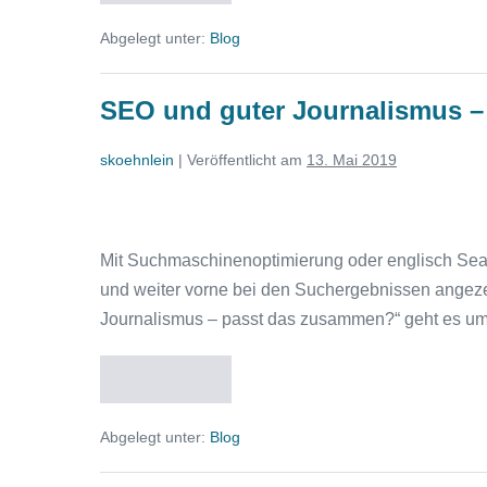
und
das
guter
Abgelegt unter:
Blog
Journalismus
zusammen?
–
Teil
passt
das
3:
SEO und guter Journalismus – 
zusammen?
Teil
Teaser
3:
skoehnlein
|
Veröffentlicht am
13. Mai 2019
Teaser
SEO
und
Mit Suchmaschinenoptimierung oder englisch Sear
guter
und weiter vorne bei den Suchergebnissen angezei
Journalismus
Journalismus – passt das zusammen?“ geht es um 
–
passt
Weiterlesen
das
SEO
und
zusammen?
guter
Abgelegt unter:
Blog
Journalismus
Teil
–
2:
passt