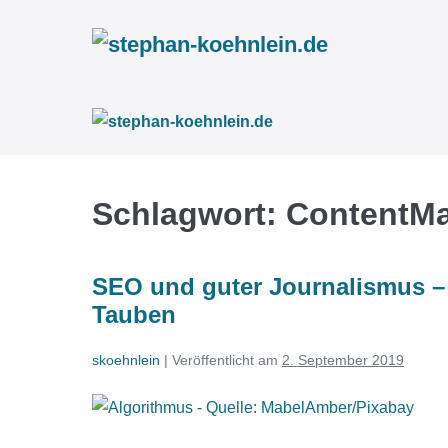
Zum
Inhalt
springen
Schlagwort:
ContentMa
SEO und guter Journalismus –
Tauben
skoehnlein
|
Veröffentlicht am
2. September 2019
SEO
und