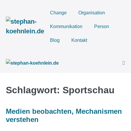
Zum
Inhalt
Change
Organisation
springen
Kommunikation
Person
Blog
Kontakt
Men
Scha
Schlagwort:
Sportschau
Medien beobachten, Mechanismen
verstehen