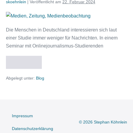
skoehnlein
|
Veröffentlicht am
22. Februar 2024
Medien
beobachten,
Die Menschen in Deutschland interessieren sich laut
Mechanismen
einer Studie immer weniger für Nachrichten. In einem
verstehen
Seminar mit Onlinejournalismus-Studierenden
Weiterlesen
Medien
beobachten,
Mechanismen
Abgelegt unter:
Blog
verstehen
Impressum
© 2026 Stephan Köhnlein
Datenschutzerklärung