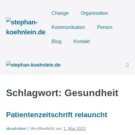
Zum
Inhalt
Change
Organisation
springen
Kommunikation
Person
Blog
Kontakt
Men
Scha
Schlagwort:
Gesundheit
Patientenzeitschrift relauncht
skoehnlein
|
Veröffentlicht am
1. Mai 2022